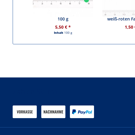
Überfangperlen 8 mm blau,
Glasperle - du
100 g
weiß-roten 
5,50 € *
1,50 
Inhalt
100 g
Zahlen Sie mit