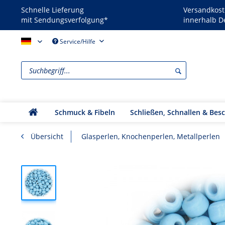
Schnelle Lieferung
Versandkost
mit Sendungsverfolgung*
innerhalb D
Reenactors - DE
Service/Hilfe
Schmuck & Fibeln
Schließen, Schnallen & Bes
Übersicht
Glasperlen, Knochenperlen, Metallperlen