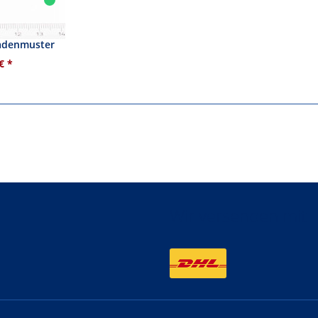
nkelblau mit
Fadenmuster
€ *
Wir versenden mit