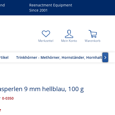
and
Reenactment Equipment
Since 2001
Merkzettel
Mein Konto
Warenkorb
tikel
Trinkhörner - Methörner, Hornständer, Hornhalter

asperlen 9 mm hellblau, 100 g
r
0-0350
*