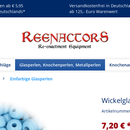
en ab € 5,95
Versandkostenfrei in Deutschl
eutschlands*
ab 125,- Euro Warenwert
chläge
Glasperlen, Knochenperlen, Metallperlen
Knochenar
Einfarbige Glasperlen
Wickelgl
Artikelnumme
7,20 € 