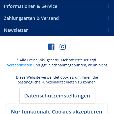
Informationen & Service
Zahlungsarten & Versand
Newsletter
* Alle Preise inkl. gesetzl. Mehrwertsteuer zzgl.
Versandkosten
und ggf. Nachnahmegebühren, wenn nicht
anders beschrieben
Diese Website verwendet Cookies, um Ihnen die
Aktiv
Funktionale
bestmögliche Funktionalität bieten zu können.
Versandkosten / Lieferbeschränkungen
Aktiv
Marketing
Datenschutzeinstellungen
Widerrufsbelehrung & Widerrufsformular
AGB
Datenschutz
Cookie-Einstellungen
Kundeninformation
Impressum
Aktiv
Nur funktionale Cookies akzeptieren
Tracking