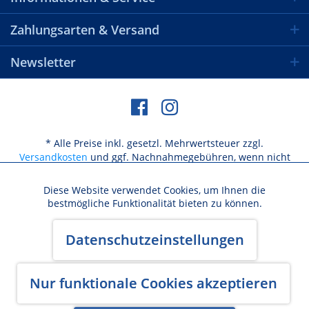
Zahlungsarten & Versand
Newsletter
* Alle Preise inkl. gesetzl. Mehrwertsteuer zzgl.
Versandkosten
und ggf. Nachnahmegebühren, wenn nicht
anders beschrieben
Diese Website verwendet Cookies, um Ihnen die
Aktiv
Funktionale
bestmögliche Funktionalität bieten zu können.
Versandkosten / Lieferbeschränkungen
Aktiv
Marketing
Datenschutzeinstellungen
Widerrufsbelehrung & Widerrufsformular
AGB
Datenschutz
Cookie-Einstellungen
Kundeninformation
Impressum
Aktiv
Nur funktionale Cookies akzeptieren
Tracking
Made with ♥ by BlurCreative