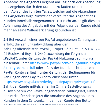
Annahme des Angebots beginnt am Tag nach der Absendung
des Angebots durch den Kunden zu laufen und endet mit
dem Ablauf des fünften Tages, welcher auf die Absendung
des Angebots folgt. Nimmt der Verkäufer das Angebot des
Kunden innerhalb vorgenannter Frist nicht an, so gilt dies als
Ablehnung des Angebots mit der Folge, dass der Kunde nicht
mehr an seine Willenserklärung gebunden ist.
2.4
Bei Auswahl einer von PayPal angebotenen Zahlungsart
erfolgt die Zahlungsabwicklung über den
Zahlungsdienstleister PayPal (Europe) S.à r.l. et Cie, S.C.A., 22-
24 Boulevard Royal, L-2449 Luxemburg (im Folgenden:
„PayPal“), unter Geltung der PayPal-Nutzungsbedingungen,
einsehbar unter
https://www.paypal.com
/de
/legalhub
/paypal
/useragreement-full
oder - falls der Kunde nicht über ein
PayPal-Konto verfügt – unter Geltung der Bedingungen für
Zahlungen ohne PayPal-Konto, einsehbar unter
https://www.paypal.com
/de
/legalhub
/paypal
/privacywax-full
.
Zahlt der Kunde mittels einer im Online-Bestellvorgang
auswählbaren von PayPal angebotenen Zahlungsart, erklärt
der Verkäufer schon jetzt die Annahme des Angebots des
Kunden in dem Zeitpunkt, in dem der Kunde den Button