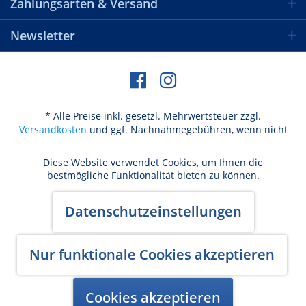
Zahlungsarten & Versand
Newsletter
* Alle Preise inkl. gesetzl. Mehrwertsteuer zzgl.
Versandkosten
und ggf. Nachnahmegebühren, wenn nicht
anders beschrieben
Diese Website verwendet Cookies, um Ihnen die
Aktiv
Funktionale
bestmögliche Funktionalität bieten zu können.
Versandkosten / Lieferbeschränkungen
Aktiv
Marketing
Datenschutzeinstellungen
Widerrufsbelehrung & Widerrufsformular
AGB
Datenschutz
Cookie-Einstellungen
Kundeninformation
Impressum
Aktiv
Nur funktionale Cookies akzeptieren
Tracking
Made with ♥ by BlurCreative
Cookies akzeptieren
Aktiv
Personalisierung