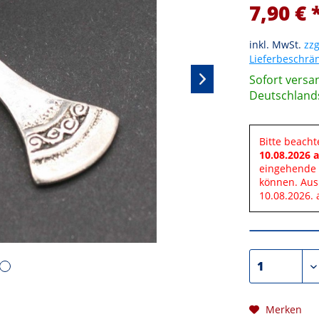
7,90 € 
inkl. MwSt.
zzg
Lieferbeschr
Sofort versan
Deutschland
Bitte beacht
10.08.2026 a
eingehende 
können. Aus
10.08.2026. 
Merken