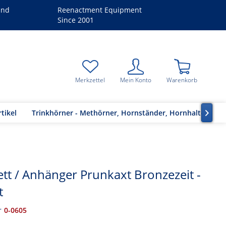
and
Reenactment Equipment
Since 2001
Merkzettel
Mein Konto
Warenkorb
tikel
Trinkhörner - Methörner, Hornständer, Hornhalter

tt / Anhänger Prunkaxt Bronzezeit -
t
r
0-0605