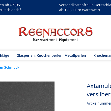
en ab € 5,95
Versandkostenfrei in Deutschl
eutschlands*
ab 125,- Euro Warenwert
chläge
Glasperlen, Knochenperlen, Metallperlen
Knochenar
ten Schmuck
Axtamule
versilber
Artikelnumme