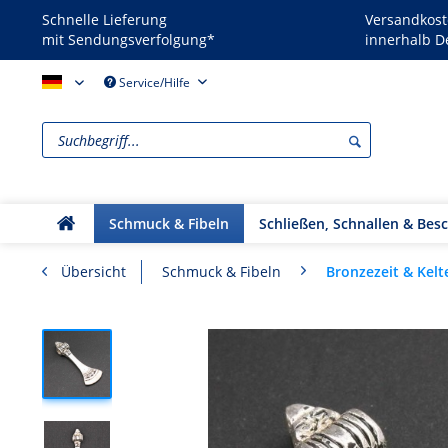
Schnelle Lieferung
Versandkost
mit Sendungsverfolgung*
innerhalb D
Reenactors - DE
Service/Hilfe
Schmuck & Fibeln
Schließen, Schnallen & Bes
Bronzezeit & Kel
Übersicht
Schmuck & Fibeln