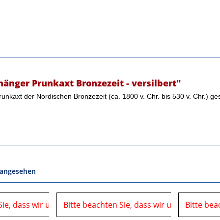
änger Prunkaxt Bronzezeit - versilbert"
runkaxt der Nordischen Bronzezeit (ca. 1800 v. Chr. bis 530 v. Chr.) g
 angesehen
Sie, dass wir uns in der Zeit vom
06.08.2026 bis 10.08.2026 auf einer Veranstaltung
Bitte beachten Sie, dass wir uns in der Ze
06.08.2026 bis 10.08.2026 
Bitte bea
befinden