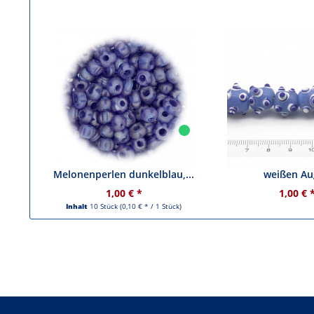
Glasperlen / kleine
Glasperle - blau
Melonenperlen dunkelblau,...
weißen A
1,00 € *
1,00 € 
Inhalt
10 Stück
(0,10 € * / 1 Stück)