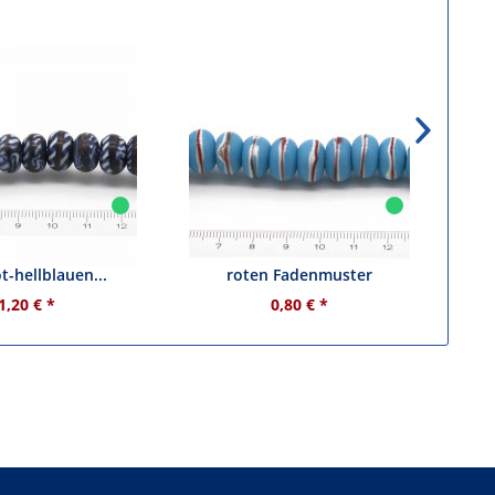
 - dunkelblau mit
Glasperle - hellblau mit weiß-
t-hellblauen...
roten Fadenmuster
1,20 € *
0,80 € *