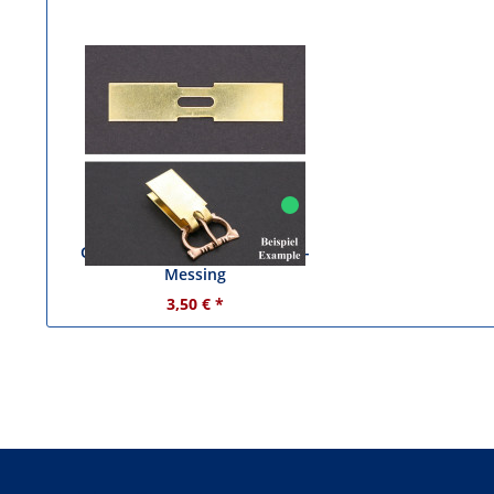
Gürtelblech - ca. 16 mm breit -
Messing
3,50 € *