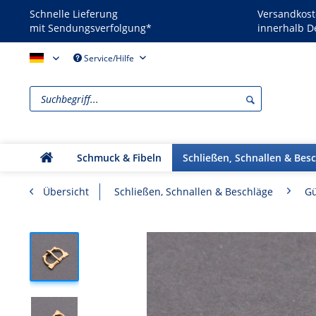
Schnelle Lieferung
Versandkost
mit Sendungsverfolgung*
innerhalb D
Reenactors - DE
Service/Hilfe
Schmuck & Fibeln
Schließen, Schnallen & Bes
Übersicht
Schließen, Schnallen & Beschläge
Gü