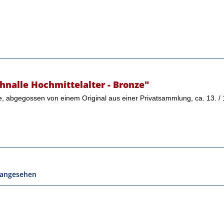
nalle Hochmittelalter - Bronze"
se, abgegossen von einem Original aus einer Privatsammlung, ca. 13. /
 angesehen
06.08.2026 bis 10.08.2026 auf einer Veranstaltung
befinden