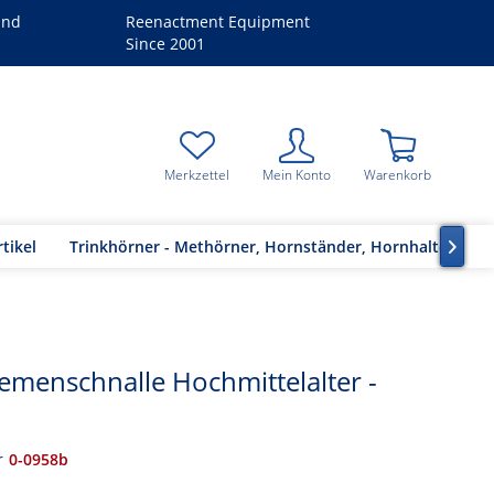
and
Reenactment Equipment
Since 2001
Merkzettel
Mein Konto
Warenkorb
tikel
Trinkhörner - Methörner, Hornständer, Hornhalter

iemenschnalle Hochmittelalter -
r
0-0958b