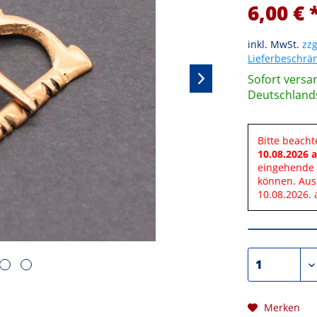
6,00 € 
inkl. MwSt.
zzg
Lieferbeschr
Sofort versan
Deutschland
Bitte beacht
10.08.2026 a
eingehende 
können. Aus
10.08.2026. 
Merken