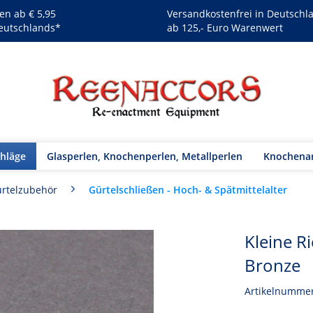
en ab € 5,95
Versandkostenfrei in Deutschl
eutschlands*
ab 125,- Euro Warenwert
chläge
Glasperlen, Knochenperlen, Metallperlen
Knochenar
Gürtelschließen - Hoch- & Spätmittelalter
rtelzubehör
Kleine R
Bronze
Artikelnumme