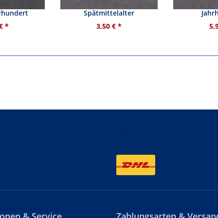
 leierförmig
Gürtelschnalle -
Gürtelsch
hrhundert
Spätmittelalter
Jahr
€ *
3,50 € *
5,
Wir versenden mit
onen & Service
Zahlungsarten & Versan