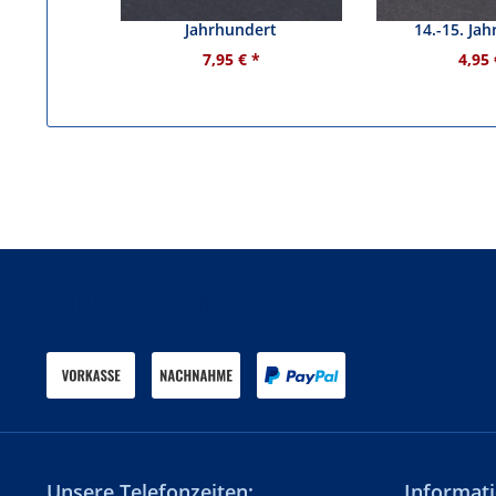
Gürtelschnalle 14.-15.
Gürtelschnalle
Jahrhundert
14.-15. Ja
7,95 € *
4,95 
Zahlen Sie mit
Unsere Telefonzeiten:
Informati