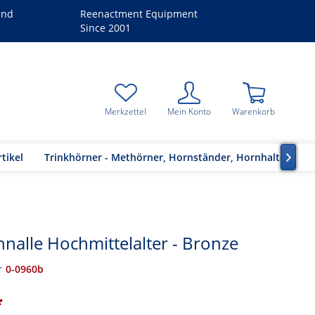
and
Reenactment Equipment
Since 2001
Merkzettel
Mein Konto
Warenkorb
tikel
Trinkhörner - Methörner, Hornständer, Hornhalter

hnalle Hochmittelalter - Bronze
r
0-0960b
*