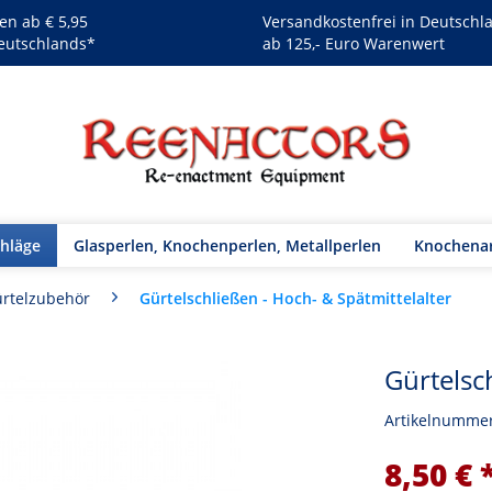
en ab € 5,95
Versandkostenfrei in Deutschl
eutschlands*
ab 125,- Euro Warenwert
chläge
Glasperlen, Knochenperlen, Metallperlen
Knochenar
Gürtelschließen - Hoch- & Spätmittelalter
rtelzubehör
Gürtelsc
Artikelnumme
8,50 € 