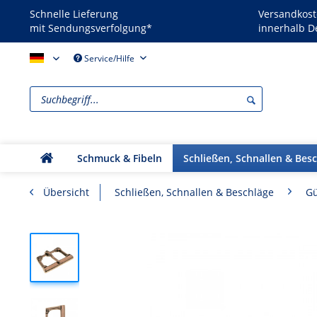
Schnelle Lieferung
Versandkost
mit Sendungsverfolgung*
innerhalb D
Reenactors - DE
Service/Hilfe
Schmuck & Fibeln
Schließen, Schnallen & Bes
Übersicht
Schließen, Schnallen & Beschläge
Gü