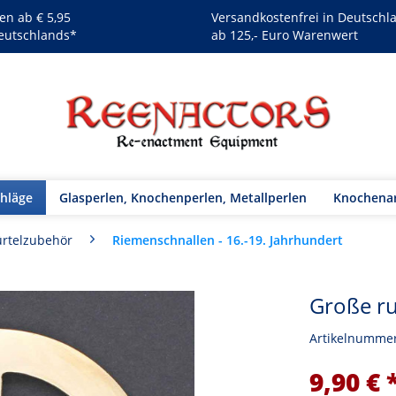
en ab € 5,95
Versandkostenfrei in Deutschl
eutschlands*
ab 125,- Euro Warenwert
chläge
Glasperlen, Knochenperlen, Metallperlen
Knochenar
Riemenschnallen - 16.-19. Jahrhundert
rtelzubehör
Große r
Artikelnumme
9,90 € 