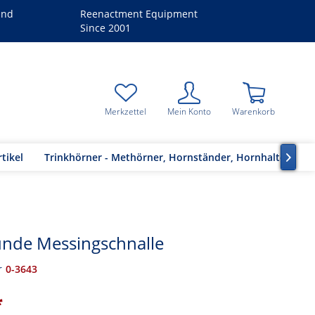
and
Reenactment Equipment
Since 2001
Merkzettel
Mein Konto
Warenkorb
tikel
Trinkhörner - Methörner, Hornständer, Hornhalter

unde Messingschnalle
r
0-3643
*