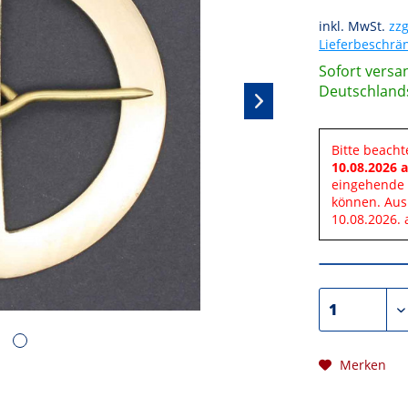
inkl. MwSt.
zzg
Lieferbeschr
Sofort versan
Deutschland
Bitte beacht
10.08.2026 a
eingehende 
können. Aus
10.08.2026. 
Merken