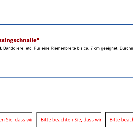
ssingschnalle"
l, Bandoliere, etc. Für eine Riemenbreite bis ca. 7 cm geeignet. Durch
t vom
en Sie, dass wir uns in der Zeit vom
06.08.2026 bis 10.08.2026 auf einer Veranstaltung
Bitte beachten Sie, dass wir uns in der Z
06.08.2026 bis 10.08.20
Bitte beac
bef