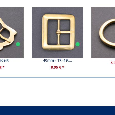
le - 17.-18.
Messingschnalle rechteckig -
Messing
ndert
40mm - 17.-19....
2,
€ *
8,95 € *