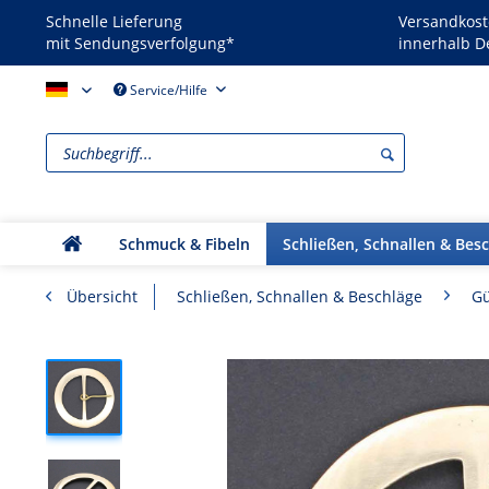
Schnelle Lieferung
Versandkost
mit Sendungsverfolgung*
innerhalb D
Reenactors - DE
Service/Hilfe
Schmuck & Fibeln
Schließen, Schnallen & Bes
Übersicht
Schließen, Schnallen & Beschläge
Gü