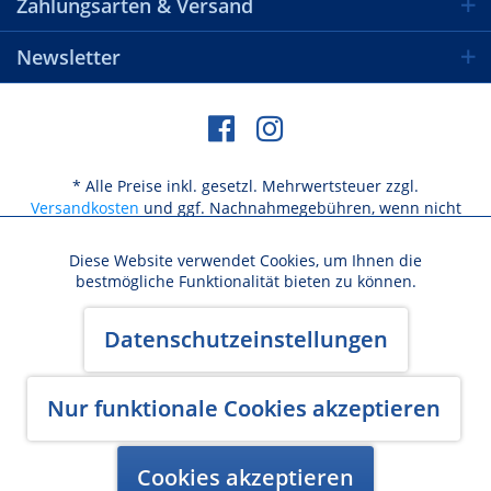
Zahlungsarten & Versand
Newsletter
* Alle Preise inkl. gesetzl. Mehrwertsteuer zzgl.
Versandkosten
und ggf. Nachnahmegebühren, wenn nicht
anders beschrieben
Diese Website verwendet Cookies, um Ihnen die
Aktiv
Funktionale
bestmögliche Funktionalität bieten zu können.
Versandkosten / Lieferbeschränkungen
Aktiv
Marketing
Datenschutzeinstellungen
Widerrufsbelehrung & Widerrufsformular
AGB
Datenschutz
Cookie-Einstellungen
Kundeninformation
Impressum
Aktiv
Nur funktionale Cookies akzeptieren
Tracking
Made with ♥ by BlurCreative
Cookies akzeptieren
Aktiv
Personalisierung