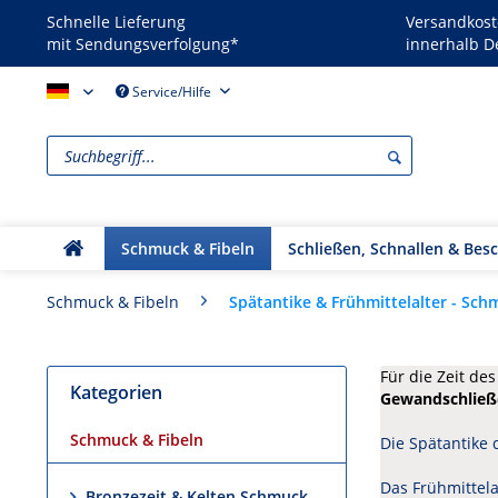
Schnelle Lieferung
Versandkost
mit Sendungsverfolgung*
innerhalb D
Reenactors - DE
Service/Hilfe
Schmuck & Fibeln
Schließen, Schnallen & Bes
Spätantike & Frühmittelalter - Sch
Schmuck & Fibeln
Für die Zeit de
Kategorien
Gewandschließ
Schmuck & Fibeln
Die Spätantike d
Das Frühmittela
Bronzezeit & Kelten Schmuck