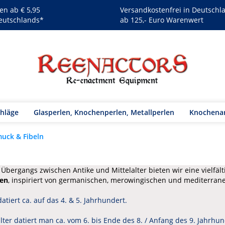
en ab € 5,95
Versandkostenfrei in Deutschl
eutschlands*
ab 125,- Euro Warenwert
chläge
Glasperlen, Knochenperlen, Metallperlen
Knochenar
muck & Fibeln
s Übergangs zwischen Antike und Mittelalter bieten wir eine vielfä
en
, inspiriert von germanischen, merowingischen und mediterran
atiert ca. auf das 4. & 5. Jahrhundert.
lter datiert man ca. vom 6. bis Ende des 8. / Anfang des 9. Jahrhund