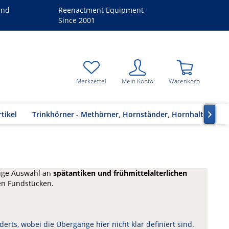
and
Reenactment Equipment
Since 2001
Merkzettel
Mein Konto
Warenkorb
tikel
Trinkhörner - Methörner, Hornständer, Hornhalter

ltige Auswahl an
spätantiken und frühmittelalterlichen
en Fundstücken.
erts, wobei die Übergänge hier nicht klar definiert sind.