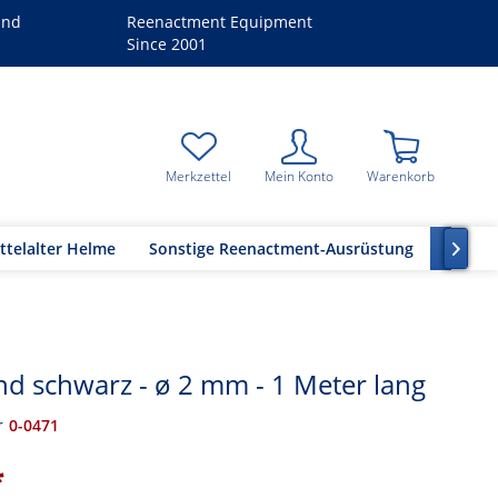
and
Reenactment Equipment
Since 2001
Merkzettel
Mein Konto
Warenkorb
ttelalter Helme
Sonstige Reenactment-Ausrüstung
Bastel

d schwarz - ø 2 mm - 1 Meter lang
r
0-0471
*