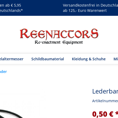
en ab € 5,95
Versandkostenfrei in Deutschl
eutschlands*
ab 125,- Euro Warenwert
elaltermesser
Schildbaumaterial
Kleidung & Schuhe
Mi
nder
Lederban
Artikelnumme
0,50 € 