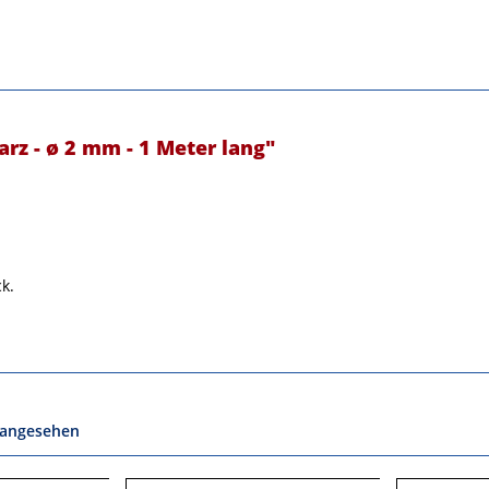
z - ø 2 mm - 1 Meter lang"
ck.
 angesehen