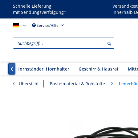
Schnelle Lieferung
Versandkost
mit Sendungsverfolgung*
innerhalb D
Reenactors - DE
Service/Hilfe
hörner, Hornständer, Hornhalter
Geschirr & Hausrat
Mitt

Lederbä
Übersicht
Bastelmaterial & Rohstoffe