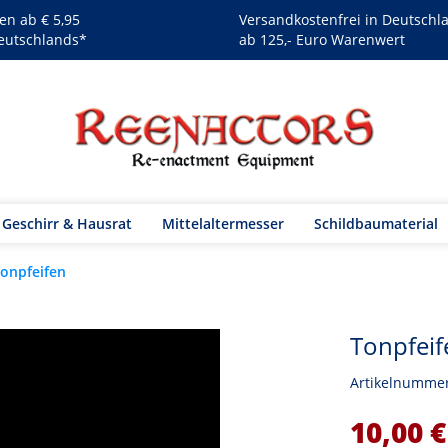
en ab € 5,95
Versandkostenfrei in Deutschl
eutschlands*
ab 125,- Euro Warenwert
Geschirr & Hausrat
Mittelaltermesser
Schildbaumaterial
onpfeifen
Tonpfeif
Artikelnumme
10,00 €