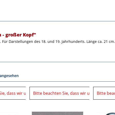
 - großer Kopf"
. Für Darstellungen des 18. und 19. Jahrhunderts. Länge ca. 21 cm.
 angesehen
Sie, dass wir uns in der Zeit vom
06.08.2026 bis 10.08.2026 auf einer Veranstaltung
Bitte beachten Sie, dass wir uns in der Ze
06.08.2026 bis 10.08.2026 
Bitte bea
befinden