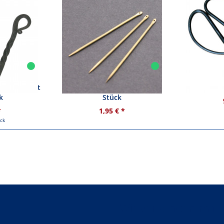
geschmiedet
Nähnadel Messing - 5 cm - 1
Sc
k
Stück
*
1,95 € *
ück
Wir versenden mit