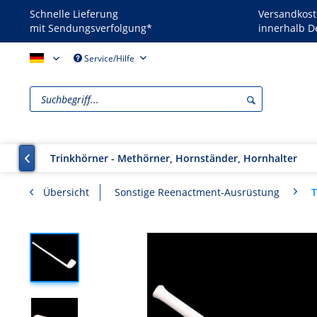
Schnelle Lieferung
Versandkost
mit Sendungsverfolgung*
innerhalb D
Reenactors - DE
Service/Hilfe
rtikel
Trinkhörner - Methörner, Hornständer, Hornhalter

T
Übersicht
Sonstige Reenactment-Ausrüstung