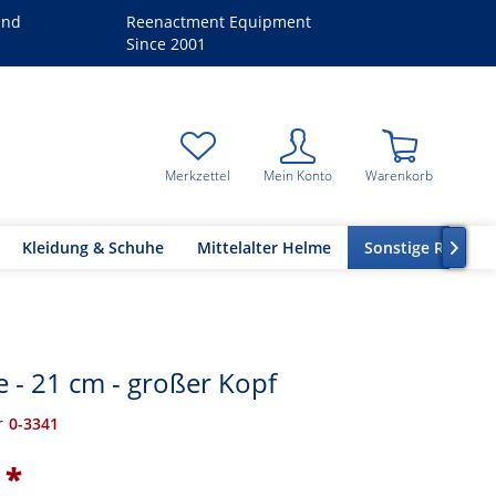
and
Reenactment Equipment
Since 2001
Merkzettel
Mein Konto
Warenkorb
Kleidung & Schuhe
Mittelalter Helme
Sonstige Reenac

e - 21 cm - großer Kopf
r
0-3341
 *