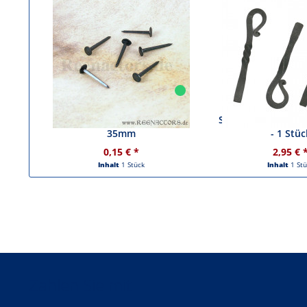
Geschmiedete Vierkantnägel,
Schraubendreher 
35mm
- 1 Stüc
0,15 € *
2,95 € 
Inhalt
1 Stück
Inhalt
1 St
Zahlen Sie mit