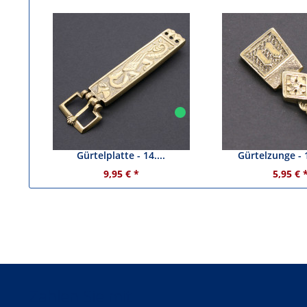
Gürtelschnalle mit großer
Riemenendbes
Gürtelplatte - 14....
Gürtelzunge - 1
9,95 € *
5,95 € 
Zahlen Sie mit