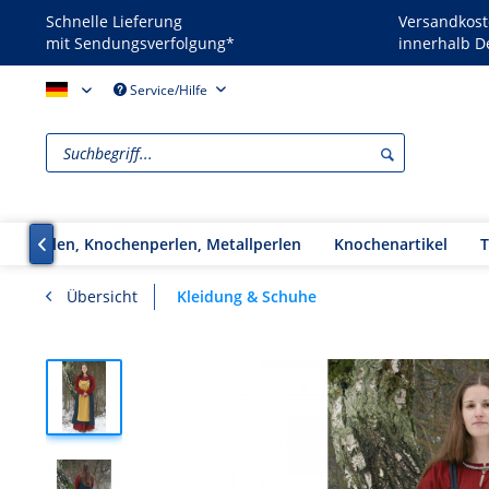
Schnelle Lieferung
Versandkost
mit Sendungsverfolgung*
innerhalb D
Reenactors - DE
Service/Hilfe
Glasperlen, Knochenperlen, Metallperlen
Knochenartikel
T

Kleidung & Schuhe
Übersicht