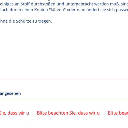
 einiges an Stoff durchstoßen und untergebracht werden muß, sind K
einfach durch einen Knoten "kürzen" oder man ändert sie sich passe
ohne die Schürze zu tragen.
 angesehen
Sie, dass wir uns in der Zeit vom
06.08.2026 bis 10.08.2026 auf einer Veranstaltung
Bitte beachten Sie, dass wir uns in der Ze
06.08.2026 bis 10.08.2026 
Bitte bea
befinden