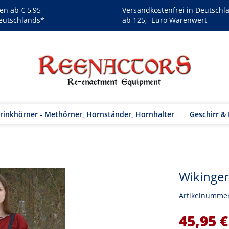
en ab € 5,95
Versandkostenfrei in Deutschl
eutschlands*
ab 125,- Euro Warenwert
rinkhörner - Methörner, Hornständer, Hornhalter
Geschirr &
Wikinger
Artikelnumme
45,95 €