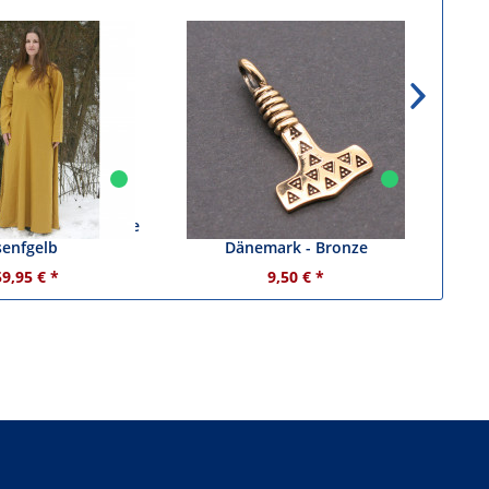
 Damenkleid - Farbe
Wikinger Thorhammer
Gl
senfgelb
Dänemark - Bronze
59,95 € *
9,50 € *