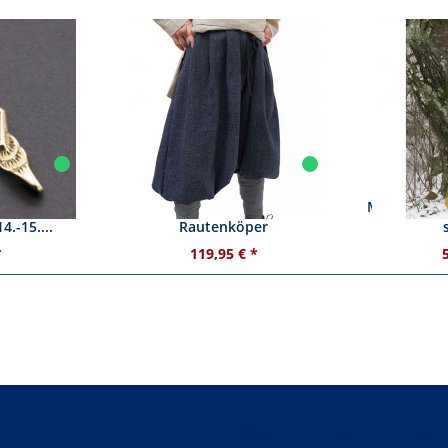
chlag /
Wikinger Pumphose
Mittelalter
4.-15....
Rautenköper
*
119,95 € *
Wir versenden mit