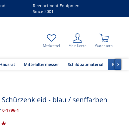
and
Reenactment Equipment
Since 2001
Merkzettel
Mein Konto
Warenkorb
 Hausrat
Mittelaltermesser
Schildbaumaterial
Kleidun

 Schürzenkleid - blau / senffarben
r
0-1796-1
 *