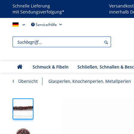
Schnelle Lieferung
Versandkost
mit Sendungsverfolgung*
innerhalb D
Reenactors - DE
Service/Hilfe
Schmuck & Fibeln
Schließen, Schnallen & Bes
Übersicht
Glasperlen, Knochenperlen, Metallperlen