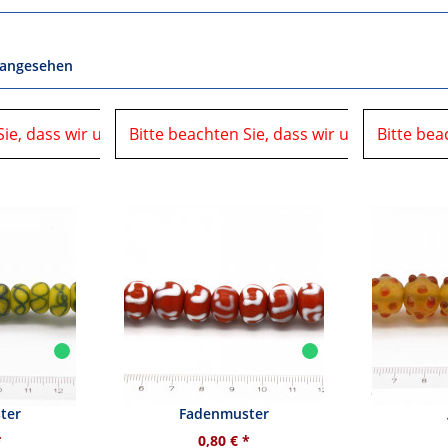
 angesehen
Sie, dass wir uns in der Zeit vom
06.08.2026 bis 10.08.2026 auf einer Veranstaltung
Bitte beachten Sie, dass wir uns in der Ze
06.08.2026 bis 10.08.2026 
Bitte bea
befinden
 mit blauen
Glasperle - rot mit weißen
Glasperle -
ter
Fadenmuster
*
0,80 € *