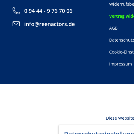
Widerrufsbe
0 94 44 - 9 76 70 06
Vertrag wid
info@reenactors.de
AGB
Datenschut
Cookie-Eins
Impressum
* Alle Preise inkl. gesetzl. M
Diese Website
Funktionale
Datenschutzeinstellun