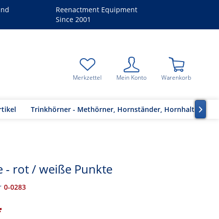
and
Reenactment Equipment
Since 2001
Merkzettel
Mein Konto
Warenkorb
tikel
Trinkhörner - Methörner, Hornständer, Hornhalter

e - rot / weiße Punkte
r
0-0283
*