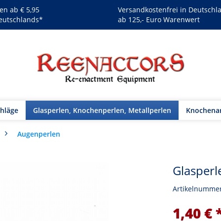
en ab € 5,95
Versandkostenfrei in Deutschl
eutschlands*
ab 125,- Euro Warenwert
chläge
Glasperlen, Knochenperlen, Metallperlen
Knochenar
Augenperlen
Glasperl
Artikelnumme
1,40 € 