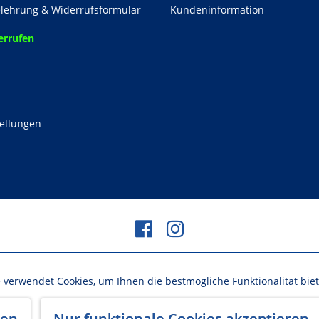
lehrung & Widerrufsformular
Kundeninformation
errufen
z
tellungen
ehrwertsteuer zzgl.
Versandkosten
und ggf. Nachnahmegebühren, we
 verwendet Cookies, um Ihnen die bestmögliche Funktionalität bie
Made with ♥ by BlurCreative
gen
Nur funktionale Cookies akzeptieren