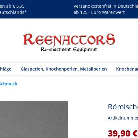
en ab € 5,95
Versandkostenfrei in Deutschl
eutschlands*
ab 125,- Euro Warenwert
chläge
Glasperlen, Knochenperlen, Metallperlen
Knochenar
 Schmuck
Römische
Artikelnumme
39,90 €