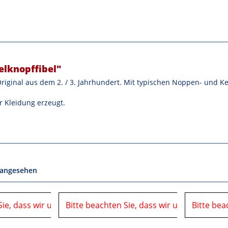
lknopffibel"
riginal aus dem 2. / 3. Jahrhundert. Mit typischen Noppen- und K
r Kleidung erzeugt.
 angesehen
Sie, dass wir uns in der Zeit vom
06.08.2026 bis 10.08.2026 auf einer Veranstaltung
Bitte beachten Sie, dass wir uns in der Ze
06.08.2026 bis 10.08.2026 
Bitte bea
befinden