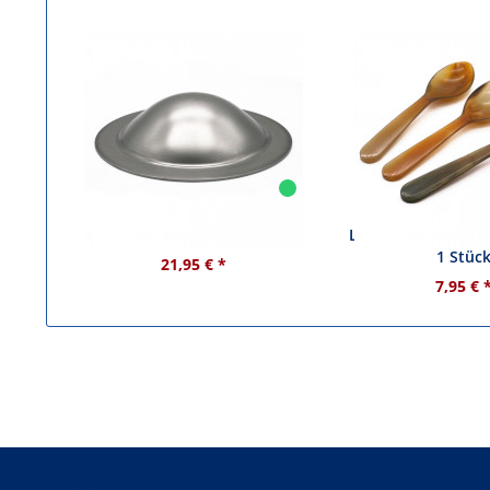
Schildbuckel flach blank
Löffel aus Rinderh
1 Stüc
21,95 € *
7,95 € 