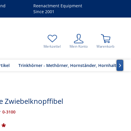
and
Reenactment Equipment
Since 2001
Merkzettel
Mein Konto
Warenkorb
tikel
Trinkhörner - Methörner, Hornständer, Hornhalter

 Zwiebelknopffibel
r
0-3100
 *