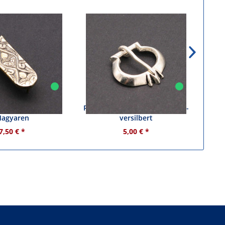
emenendbeschlag -
Riemenschnalle Rus-Wikinger -
Riem
agyaren
versilbert
7,50 € *
5,00 € *