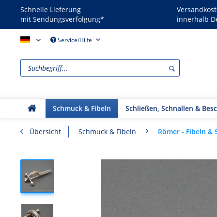
Schnelle Lieferung
Versandkost
mit Sendungsverfolgung*
innerhalb D
Reenactors - DE
Service/Hilfe
Schmuck & Fibeln
Schließen, Schnallen & Bes
Römer - Fibeln &
Übersicht
Schmuck & Fibeln