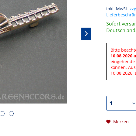
inkl. MwSt.
zzg
Lieferbeschr
Sofort versan
Deutschland
Bitte beacht
10.08.2026 a
eingehende 
können. Aus
10.08.2026. 
Merken