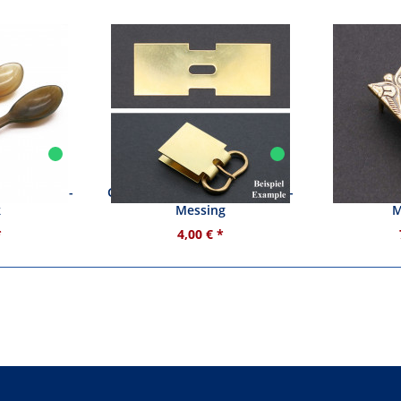
orn - 16 cm -
Gürtelblech - ca. 29 mm breit -
Kleiner Ri
k
Messing
M
*
4,00 € *