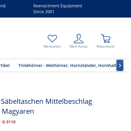
and
Reenactment Equipment
Since 2001
Merkzettel
Mein Konto
Warenkorb
tikel
Trinkhörner - Methörner, Hornständer, Hornhalter

/ Säbeltaschen Mittelbeschlag
r Magyaren
r
0-3110