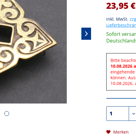
23,95 €
inkl. MwSt.
zzg
Lieferbeschr
Sofort versan
Deutschland
Bitte beacht
10.08.2026 a
eingehende 
können. Aus
10.08.2026. 
Merken