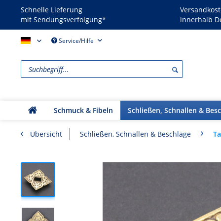
Schnelle Lieferung
Versandkost
mit Sendungsverfolgung*
innerhalb D
Reenactors - DE
Service/Hilfe
Schmuck & Fibeln
Schließen, Schnallen & Bes
Ta
Übersicht
Schließen, Schnallen & Beschläge