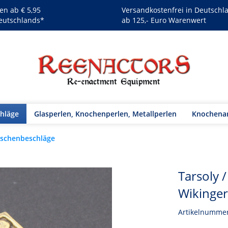
en ab € 5,95
Versandkostenfrei in Deutschl
eutschlands*
ab 125,- Euro Warenwert
chläge
Glasperlen, Knochenperlen, Metallperlen
Knochenar
schenbeschläge
Tarsoly 
Wikinge
Artikelnumme