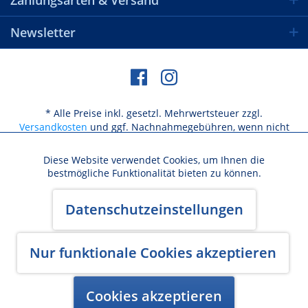
Zahlungsarten & Versand
Newsletter
* Alle Preise inkl. gesetzl. Mehrwertsteuer zzgl.
Versandkosten
und ggf. Nachnahmegebühren, wenn nicht
anders beschrieben
Diese Website verwendet Cookies, um Ihnen die
Aktiv
Funktionale
bestmögliche Funktionalität bieten zu können.
Versandkosten / Lieferbeschränkungen
Aktiv
Marketing
Datenschutzeinstellungen
Widerrufsbelehrung & Widerrufsformular
AGB
Datenschutz
Cookie-Einstellungen
Kundeninformation
Impressum
Aktiv
Nur funktionale Cookies akzeptieren
Tracking
Made with ♥ by BlurCreative
Cookies akzeptieren
Aktiv
Personalisierung