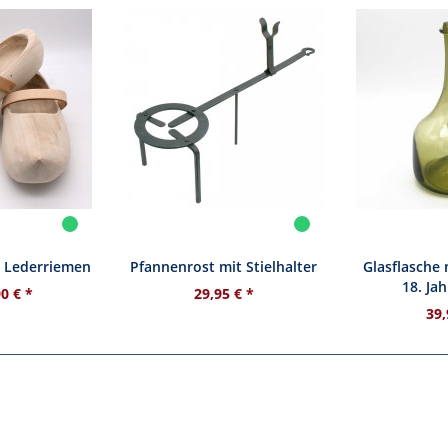
t Lederriemen
Pfannenrost mit Stielhalter
Glasflasche 
18. Ja
0 € *
29,95 € *
39,