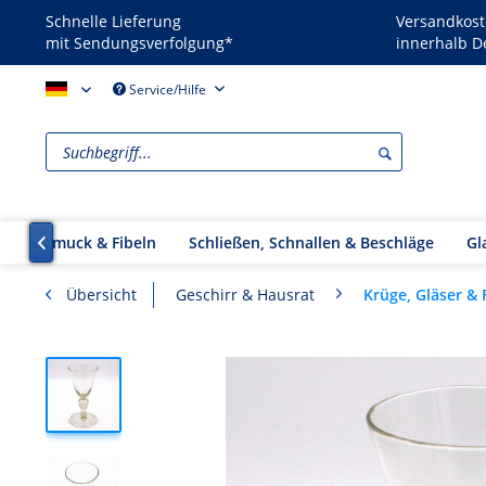
Schnelle Lieferung
Versandkost
mit Sendungsverfolgung*
innerhalb D
Reenactors - DE
Service/Hilfe
Schmuck & Fibeln
Schließen, Schnallen & Beschläge
Gl

Krüge, Gläser & 
Übersicht
Geschirr & Hausrat