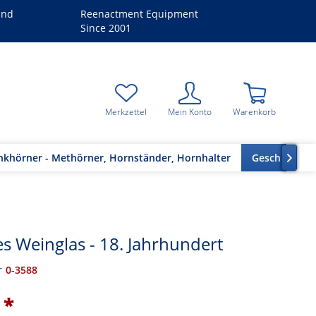
and
Reenactment Equipment
Since 2001
Merkzettel
Mein Konto
Warenkorb
nkhörner - Methörner, Hornständer, Hornhalter
Geschirr & H

es Weinglas - 18. Jahrhundert
r
0-3588
 *