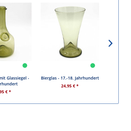
mit Glassiegel -
Bierglas - 17.-18. Jahrhundert
Ho
hrhundert
24,95 € *
3
95 € *