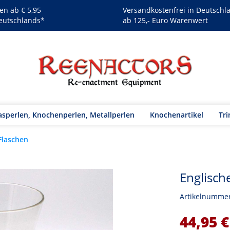
en ab € 5,95
Versandkostenfrei in Deutschl
eutschlands*
ab 125,- Euro Warenwert
asperlen, Knochenperlen, Metallperlen
Knochenartikel
Tri
Flaschen
Englisch
Artikelnumme
44,95 €