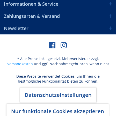
Informationen & Service
Zahlungsarten & Versand
Newsletter
* Alle Preise inkl. gesetzl. Mehrwertsteuer zzgl.
Versandkosten
und ggf. Nachnahmegebühren, wenn nicht
anders beschrieben
Diese Website verwendet Cookies, um Ihnen die
Aktiv
Funktionale
bestmögliche Funktionalität bieten zu können.
Versandkosten / Lieferbeschränkungen
Aktiv
Marketing
Datenschutzeinstellungen
Widerrufsbelehrung & Widerrufsformular
AGB
Datenschutz
Cookie-Einstellungen
Kundeninformation
Impressum
Aktiv
Nur funktionale Cookies akzeptieren
Tracking