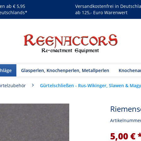
en ab € 5,95
Versandkostenfrei in Deutschl
eutschlands*
ab 125,- Euro Warenwert
chläge
Glasperlen, Knochenperlen, Metallperlen
Knochenar
Gürtelschließen - Rus-Wikinger, Slawen & Mag
rtelzubehör
Riemensc
Artikelnumme
5,00 € 