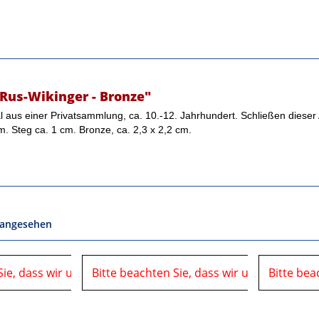
Rus-Wikinger - Bronze"
aus einer Privatsammlung, ca. 10.-12. Jahrhundert. Schließen dieser Ar
. Steg ca. 1 cm. Bronze, ca. 2,3 x 2,2 cm.
 angesehen
Sie, dass wir uns in der Zeit vom
06.08.2026 bis 10.08.2026 auf einer Veranstaltung
Bitte beachten Sie, dass wir uns in der Ze
06.08.2026 bis 10.08.2026 
Bitte bea
befinden