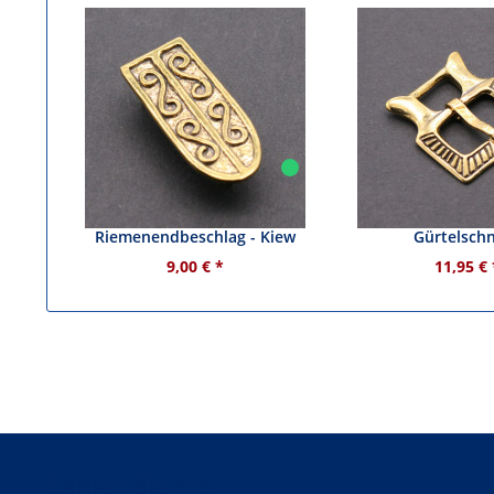
Gürtelzunge /
Rus-Wikinger / 
Riemenendbeschlag - Kiew
Gürtelschn
9,00 € *
11,95 € 
Zahlen Sie mit