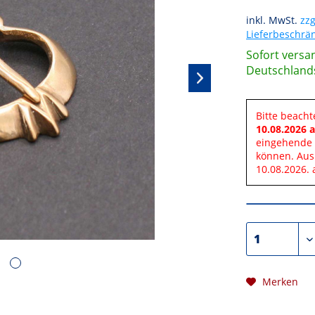
inkl. MwSt.
zzg
Lieferbeschr
Sofort versan
Deutschland
Bitte beacht
10.08.2026 a
eingehende 
können. Aus
10.08.2026. 
Merken