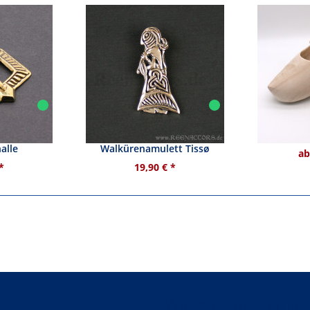
Slawische
Wikinger Anhänger
Holzschuh
alle
Walkürenamulett Tissø
ab
*
19,90 € *
Wir versenden mit