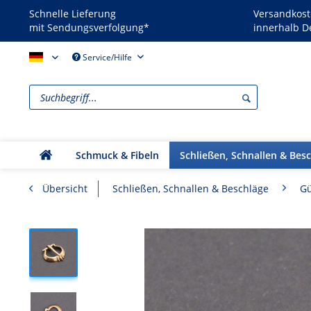
Schnelle Lieferung
Versandkost
mit Sendungsverfolgung*
innerhalb D
Reenactors - DE
Service/Hilfe
Schmuck & Fibeln
Schließen, Schnallen & Bes
Übersicht
Schließen, Schnallen & Beschläge
Gü