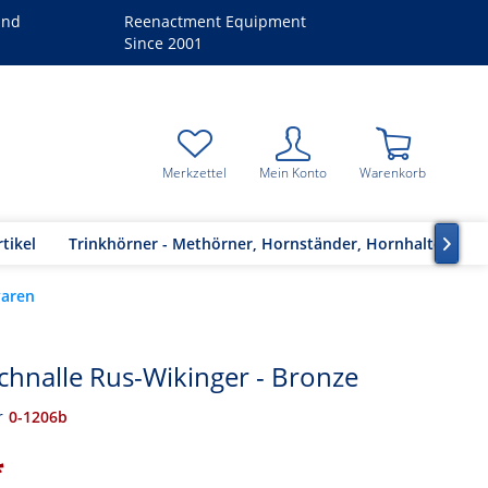
and
Reenactment Equipment
Since 2001
Merkzettel
Mein Konto
Warenkorb
tikel
Trinkhörner - Methörner, Hornständer, Hornhalter

yaren
hnalle Rus-Wikinger - Bronze
r
0-1206b
*