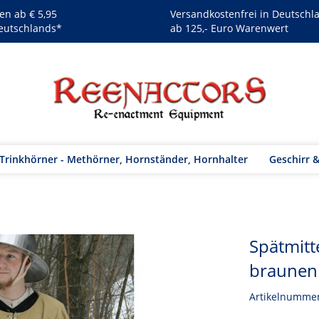
en ab € 5,95
Versandkostenfrei in Deutschl
eutschlands*
ab 125,- Euro Warenwert
Trinkhörner - Methörner, Hornständer, Hornhalter
Geschirr 
Spätmitte
braunen 
Artikelnumme