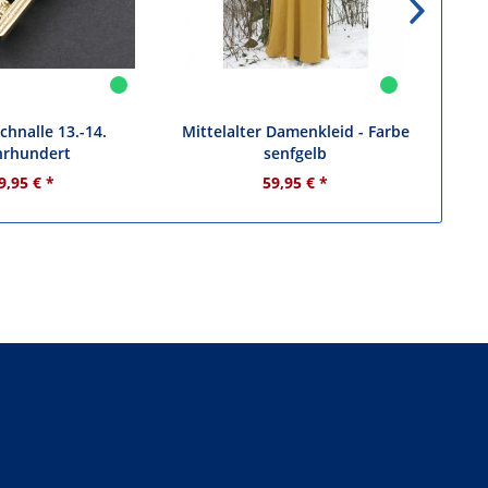
chnalle 13.-14.
Mittelalter Damenkleid - Farbe
M
hrhundert
senfgelb
Ru
9,95 € *
59,95 € *
In