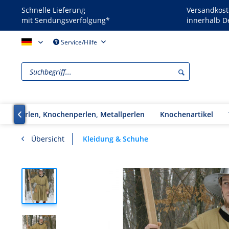
Schnelle Lieferung
Versandkost
mit Sendungsverfolgung*
innerhalb D
Reenactors - DE
Service/Hilfe
Glasperlen, Knochenperlen, Metallperlen
Knochenartikel

Kleidung & Schuhe
Übersicht