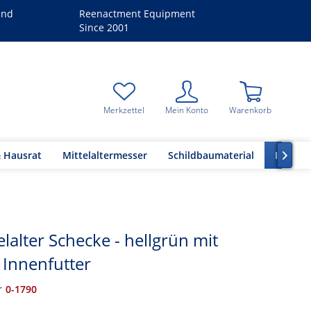
and
Reenactment Equipment
Since 2001
Merkzettel
Mein Konto
Warenkorb
& Hausrat
Mittelaltermesser
Schildbaumaterial
Kleidu

lalter Schecke - hellgrün mit
Innenfutter
r
0-1790