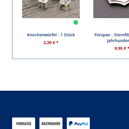
Knochenwürfel - 1 Stück
Fürspan - Sternfib
Jahrhundert
2,20 € *
9,95 € 
Zahlen Sie mit