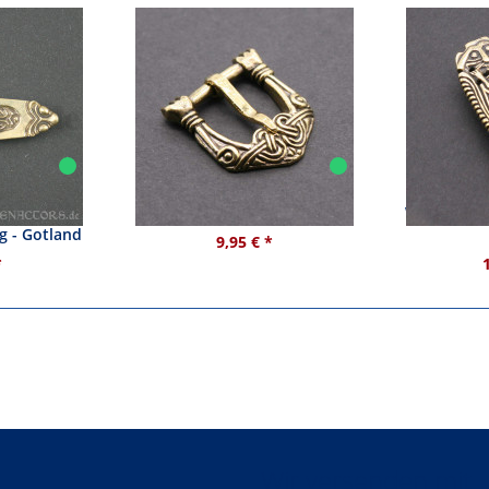
menende
Wikinger Gürtelschnalle
Wikinger G
g - Gotland
9,95 € *
*
Wir versenden mit