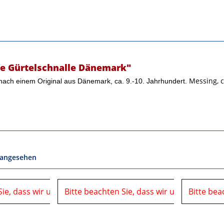
e Gürtelschnalle Dänemark"
Messing, c
e nach einem Original aus Dänemark, ca. 9.-10. Jahrhundert.
 angesehen
Sie, dass wir uns in der Zeit vom
06.08.2026 bis 10.08.2026 auf einer Veranstaltung
Bitte beachten Sie, dass wir uns in der Ze
06.08.2026 bis 10.08.2026 
Bitte bea
befinden