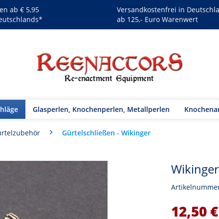
en ab € 5,95
Versandkostenfrei in Deutschl
eutschlands*
ab 125,- Euro Warenwert
chläge
Glasperlen, Knochenperlen, Metallperlen
Knochenar
Gürtelschließen - Wikinger
rtelzubehör
Wikinger
Artikelnumme
12,50 €