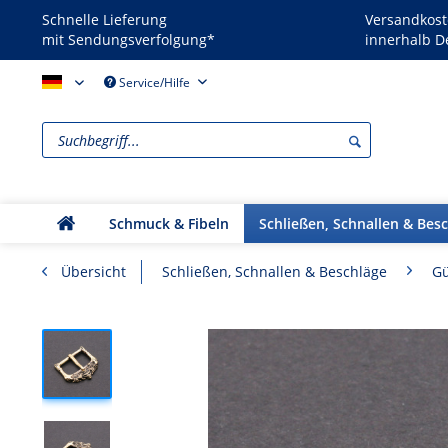
Schnelle Lieferung
Versandkost
mit Sendungsverfolgung*
innerhalb D
Reenactors - DE
Service/Hilfe
Schmuck & Fibeln
Schließen, Schnallen & Bes
Übersicht
Schließen, Schnallen & Beschläge
Gü