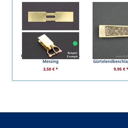
Gürtelblech - ca. 16 mm breit -
Wikinger Rie
Messing
Gürtelendbeschla
3,50 € *
9,95 € 
Zahlen Sie mit