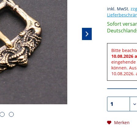
inkl. MwSt.
zzg
Lieferbeschr
Sofort versan
Deutschland
Bitte beacht
10.08.2026 a
eingehende 
können. Aus
10.08.2026. 
Merken