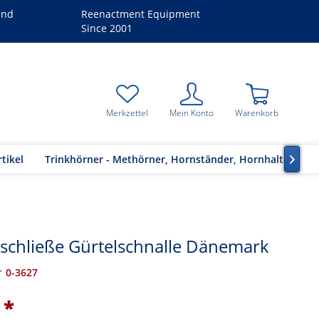
and
Reenactment Equipment
Since 2001
Merkzettel
Mein Konto
Warenkorb
tikel
Trinkhörner - Methörner, Hornständer, Hornhalter

schließe Gürtelschnalle Dänemark
r
0-3627
 *