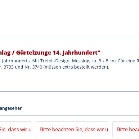
ag / Gürtelzunge 14. Jahrhundert"
. Jahrhunderts. Mit Trefoil-Design. Messing, ca. 3 x 8 cm. Für eine
. 3733 und Nr. 3740 (müssen extra bestellt werden).
 angesehen
Sie, dass wir uns in der Zeit vom
06.08.2026 bis 10.08.2026 auf einer Veranstaltung
Bitte beachten Sie, dass wir uns in der Ze
06.08.2026 bis 10.08.2026 
Bitte bea
befinden