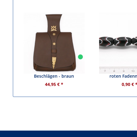
Mittelalter Gürteltasche mit
Glasperle - schwa
Beschlägen - braun
roten Faden
44,95 € *
0,90 € 