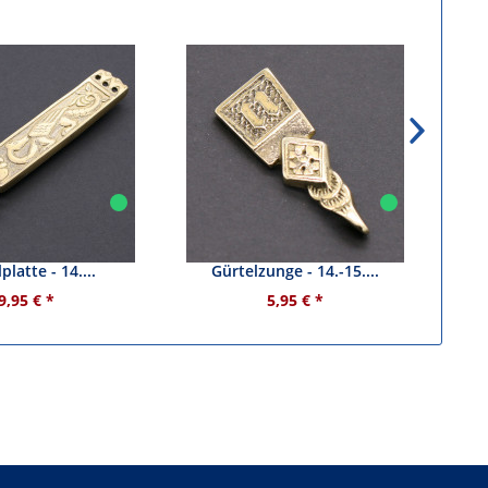
nalle mit großer
Riemenendbeschlag /
Gürt
platte - 14....
Gürtelzunge - 14.-15....
9,95 € *
5,95 € *