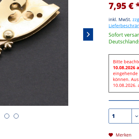
7,95 € 
inkl. MwSt.
zzg
Lieferbeschr
Sofort versan
Deutschland
Bitte beacht
10.08.2026 a
eingehende 
können. Aus
10.08.2026. 
Merken