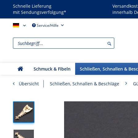
Schnelle Lieferung
Versandkost
mit Sendungsverfolgung*
innerhalb D
Reenactors - DE
Service/Hilfe
Schmuck & Fibeln
Schließen, Schnallen & Bes
Übersicht
Schließen, Schnallen & Beschläge
Gü