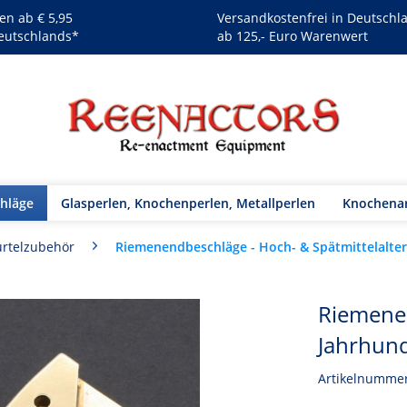
en ab € 5,95
Versandkostenfrei in Deutschl
eutschlands*
ab 125,- Euro Warenwert
chläge
Glasperlen, Knochenperlen, Metallperlen
Knochenar
Riemenendbeschläge - Hoch- & Spätmittelalter
rtelzubehör
Riemenen
Jahrhun
Artikelnumme