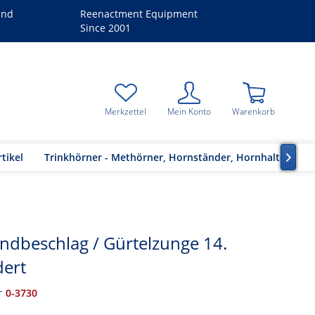
and
Reenactment Equipment
Since 2001
Merkzettel
Mein Konto
Warenkorb
tikel
Trinkhörner - Methörner, Hornständer, Hornhalter

dbeschlag / Gürtelzunge 14.
dert
r
0-3730