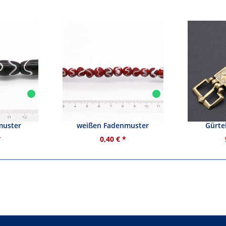
rz mit weiß-
Glasperle - dunkelrot mit
Gürtelsch
muster
weißen Fadenmuster
Gürtel
*
0,40 € *