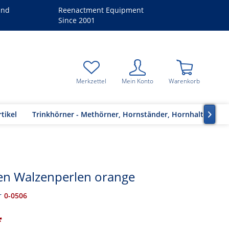
and
Reenactment Equipment
Since 2001
Merkzettel
Mein Konto
Warenkorb
tikel
Trinkhörner - Methörner, Hornständer, Hornhalter

en Walzenperlen orange
r
0-0506
*