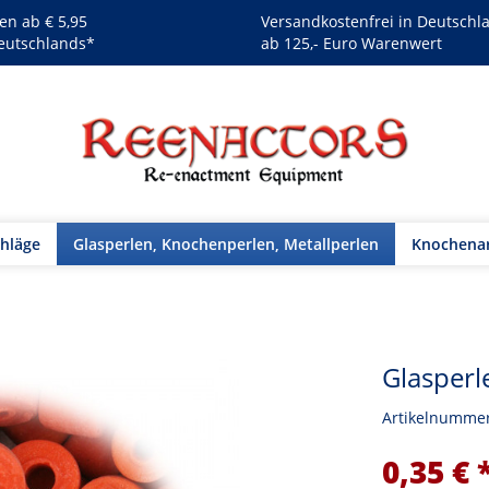
en ab € 5,95
Versandkostenfrei in Deutschl
eutschlands*
ab 125,- Euro Warenwert
chläge
Glasperlen, Knochenperlen, Metallperlen
Knochenar
Glasperl
Artikelnumme
0,35 € 