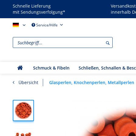
Schnelle Lieferung
Versandkost
mit Sendungsverfolgung*
innerhalb D
Reenactors - DE
Service/Hilfe
Schmuck & Fibeln
Schließen, Schnallen & Bes
Glasperlen, Knochenperlen, Metallperlen
Übersicht