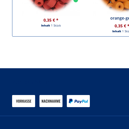
Glasperlen Walzenperlen rot
Glasperlen Wal
orange-g
0,35 € *
0,35 € 
Inhalt
1 Stück
Inhalt
1 St
Zahlen Sie mit