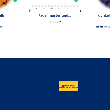
zenperlen
Glasperle - schwarz mit weißen
Glasperl
elb
Fadenmuster und...
dunkel
*
0,90 € *
ück
Inhalt
10 S
Wir versenden mit