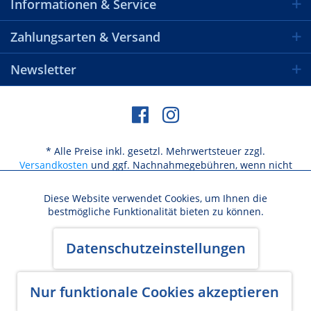
Informationen & Service
Zahlungsarten & Versand
Newsletter
* Alle Preise inkl. gesetzl. Mehrwertsteuer zzgl.
Versandkosten
und ggf. Nachnahmegebühren, wenn nicht
anders beschrieben
Diese Website verwendet Cookies, um Ihnen die
Aktiv
Funktionale
bestmögliche Funktionalität bieten zu können.
Versandkosten / Lieferbeschränkungen
Aktiv
Marketing
Datenschutzeinstellungen
Widerrufsbelehrung & Widerrufsformular
AGB
Datenschutz
Cookie-Einstellungen
Kundeninformation
Impressum
Aktiv
Nur funktionale Cookies akzeptieren
Tracking